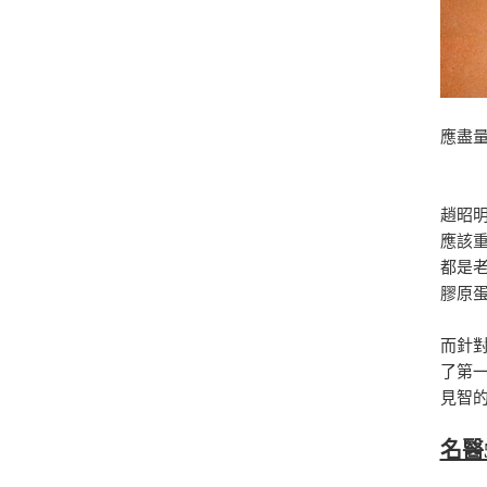
應盡
趙昭
應該
都是
膠原
而針
了第
見智
名醫