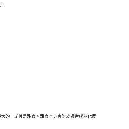
式。
最大的，尤其是甜食。甜食本身會對皮膚造成糖化反