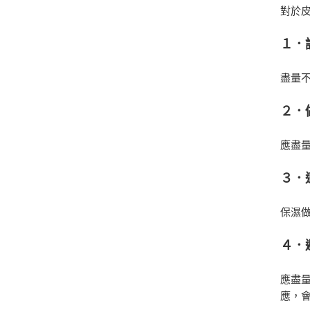
對於
１．
盡量
２．
應盡
３．
保濕
４．
應盡
應，