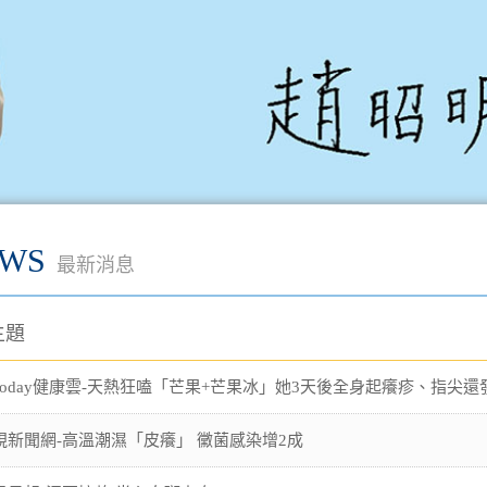
WS
最新消息
主題
Ttoday健康雲-天熱狂嗑「芒果+芒果冰」她3天後全身起癢疹、指尖還
視新聞網-高溫潮濕「皮癢」 黴菌感染增2成