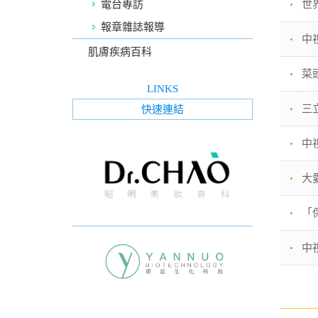
電台專訪
世
報章雜誌報導
中
肌膚疾病百科
菜
LINKS
三
快速連結
中
大
「
中