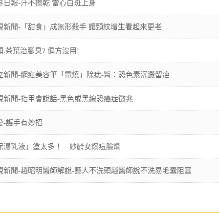
界日報-汗不擦乾 當心白斑上身
視新聞-「甜食」成無形殺手 讓頸紋增生看起來更老
頭.茶葉治腳臭? 偏方沒用!
立新聞-網瘋美容筆「電燒」除痣-醫：恐色素沉澱留疤
視新聞-指甲會說話-黑色或黑線恐癌症徵兆
愛-護手有妙招
保濕乳液」塗太多！ 妙齡女爆痘臉爛
視新聞-趙昭明醫師解說-藝人不洗頭趙醫師說不洗易毛囊阻塞